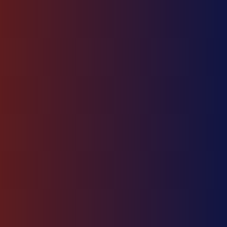
موفق و مطمئن به بازار
روسیه را تضمین
می‌کنید.
دفتر تهران
آدرس: تهران، نیاوران، مجتمع تجاری-اداری اطلس مال، ساختمان اداری،
طبقه A2، واحد 06
info@iran-russia.ru
02126379042
02126379045