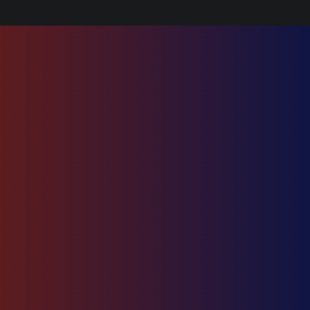
شرکت ایران راشا
این شرکت، زیرمجموعه
هلدینگ ارم با دفاتر
فعال در تهران و مسکو،
ارائه‌دهنده
خدمات بازرگانی بین المللی